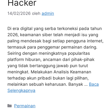
Hacker
14/02/2026
oleh
admin
Di era digital yang serba terkoneksi pada tahun
2026, keamanan siber telah menjadi isu yang
paling mendesak bagi setiap pengguna internet,
termasuk para penggemar permainan daring.
Seiring dengan meningkatnya popularitas
platform hiburan, ancaman dari pihak-pihak
yang tidak bertanggung jawab pun turut
meningkat. Melakukan Analisis Keamanan
terhadap akun pribadi bukan lagi pilihan,
melainkan sebuah keharusan. Banyak …
Baca
Selengkapnya
Kategori
Permainan