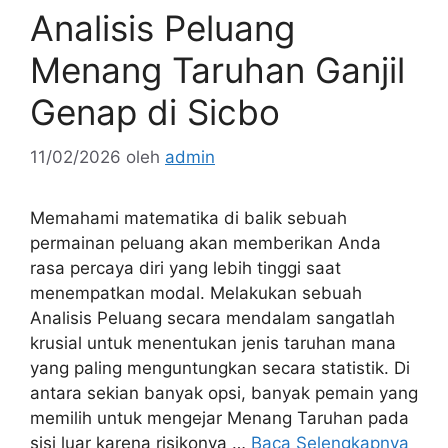
Analisis Peluang
Menang Taruhan Ganjil
Genap di Sicbo
11/02/2026
oleh
admin
Memahami matematika di balik sebuah
permainan peluang akan memberikan Anda
rasa percaya diri yang lebih tinggi saat
menempatkan modal. Melakukan sebuah
Analisis Peluang secara mendalam sangatlah
krusial untuk menentukan jenis taruhan mana
yang paling menguntungkan secara statistik. Di
antara sekian banyak opsi, banyak pemain yang
memilih untuk mengejar Menang Taruhan pada
sisi luar karena risikonya …
Baca Selengkapnya