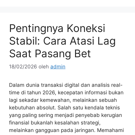
Pentingnya Koneksi
Stabil: Cara Atasi Lag
Saat Pasang Bet
18/02/2026
oleh
admin
Dalam dunia transaksi digital dan analisis real-
time di tahun 2026, kecepatan informasi bukan
lagi sekadar kemewahan, melainkan sebuah
kebutuhan absolut. Salah satu kendala teknis
yang paling sering menjadi penyebab kerugian
finansial bukanlah kesalahan strategi,
melainkan gangguan pada jaringan. Memahami