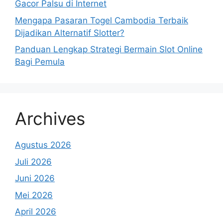
Gacor Palsu di Internet
Mengapa Pasaran Togel Cambodia Terbaik
Dijadikan Alternatif Slotter?
Panduan Lengkap Strategi Bermain Slot Online
Bagi Pemula
Archives
Agustus 2026
Juli 2026
Juni 2026
Mei 2026
April 2026