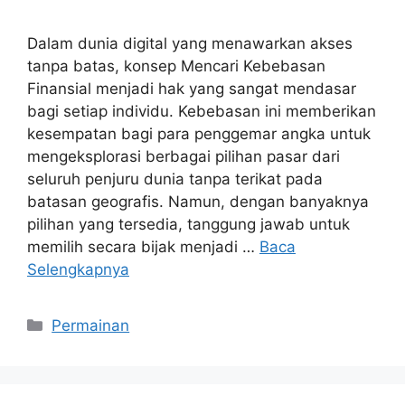
Dalam dunia digital yang menawarkan akses
tanpa batas, konsep Mencari Kebebasan
Finansial menjadi hak yang sangat mendasar
bagi setiap individu. Kebebasan ini memberikan
kesempatan bagi para penggemar angka untuk
mengeksplorasi berbagai pilihan pasar dari
seluruh penjuru dunia tanpa terikat pada
batasan geografis. Namun, dengan banyaknya
pilihan yang tersedia, tanggung jawab untuk
memilih secara bijak menjadi …
Baca
Selengkapnya
Kategori
Permainan