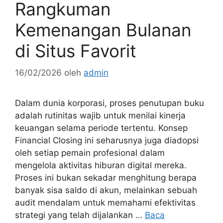
Rangkuman
Kemenangan Bulanan
di Situs Favorit
16/02/2026
oleh
admin
Dalam dunia korporasi, proses penutupan buku
adalah rutinitas wajib untuk menilai kinerja
keuangan selama periode tertentu. Konsep
Financial Closing ini seharusnya juga diadopsi
oleh setiap pemain profesional dalam
mengelola aktivitas hiburan digital mereka.
Proses ini bukan sekadar menghitung berapa
banyak sisa saldo di akun, melainkan sebuah
audit mendalam untuk memahami efektivitas
strategi yang telah dijalankan …
Baca