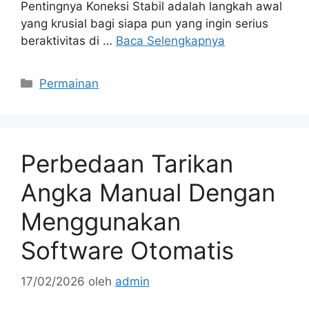
Pentingnya Koneksi Stabil adalah langkah awal
yang krusial bagi siapa pun yang ingin serius
beraktivitas di …
Baca Selengkapnya
Kategori
Permainan
Perbedaan Tarikan
Angka Manual Dengan
Menggunakan
Software Otomatis
17/02/2026
oleh
admin