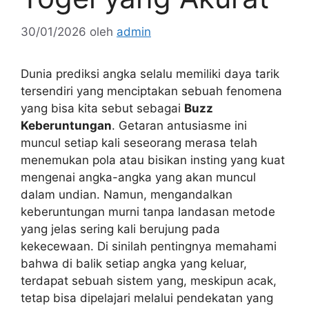
30/01/2026
oleh
admin
Dunia prediksi angka selalu memiliki daya tarik
tersendiri yang menciptakan sebuah fenomena
yang bisa kita sebut sebagai
Buzz
Keberuntungan
. Getaran antusiasme ini
muncul setiap kali seseorang merasa telah
menemukan pola atau bisikan insting yang kuat
mengenai angka-angka yang akan muncul
dalam undian. Namun, mengandalkan
keberuntungan murni tanpa landasan metode
yang jelas sering kali berujung pada
kekecewaan. Di sinilah pentingnya memahami
bahwa di balik setiap angka yang keluar,
terdapat sebuah sistem yang, meskipun acak,
tetap bisa dipelajari melalui pendekatan yang