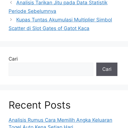
Analisis Tarikan Jitu pada Data Statistik
Periode Sebelumnya
Kupas Tuntas Akumulasi Multiplier Simbol
Scatter di Slot Gates of Gatot Kaca
Cari
Cari
Recent Posts
Analisis Rumus Cara Memilih Angka Keluaran
Togel Auto Kena Setiap Hari