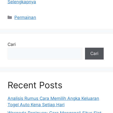
Selengkapnya
Kategori
Permainan
Cari
Cari
Recent Posts
Analisis Rumus Cara Memilih Angka Keluaran
Togel Auto Kena Setiap Hari