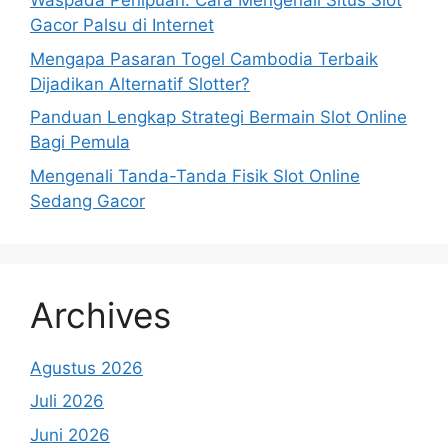
Waspada Penipuan: Cara Mengenali Situs Slot
Gacor Palsu di Internet
Mengapa Pasaran Togel Cambodia Terbaik
Dijadikan Alternatif Slotter?
Panduan Lengkap Strategi Bermain Slot Online
Bagi Pemula
Mengenali Tanda-Tanda Fisik Slot Online
Sedang Gacor
Archives
Agustus 2026
Juli 2026
Juni 2026