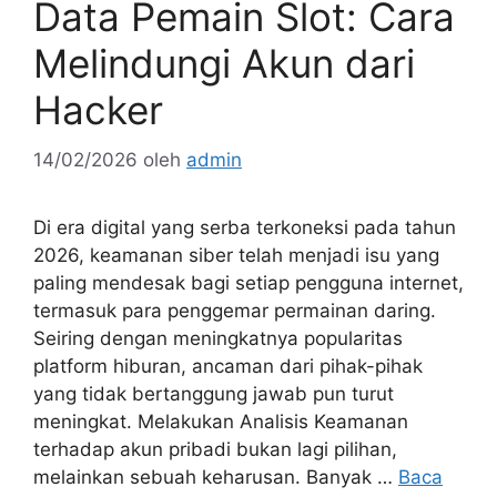
Data Pemain Slot: Cara
Melindungi Akun dari
Hacker
14/02/2026
oleh
admin
Di era digital yang serba terkoneksi pada tahun
2026, keamanan siber telah menjadi isu yang
paling mendesak bagi setiap pengguna internet,
termasuk para penggemar permainan daring.
Seiring dengan meningkatnya popularitas
platform hiburan, ancaman dari pihak-pihak
yang tidak bertanggung jawab pun turut
meningkat. Melakukan Analisis Keamanan
terhadap akun pribadi bukan lagi pilihan,
melainkan sebuah keharusan. Banyak …
Baca