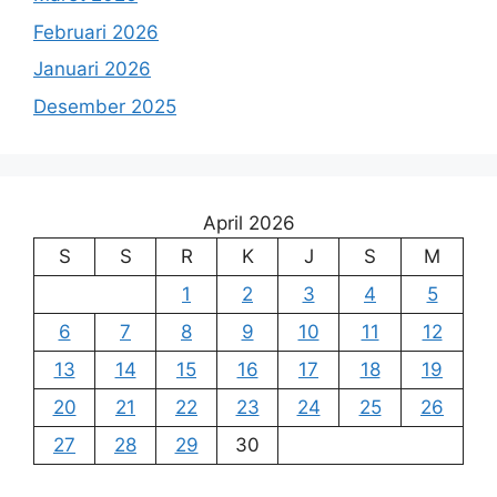
Februari 2026
Januari 2026
Desember 2025
April 2026
S
S
R
K
J
S
M
1
2
3
4
5
6
7
8
9
10
11
12
13
14
15
16
17
18
19
20
21
22
23
24
25
26
27
28
29
30