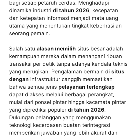
bagi setiap petaruh cerdas. Menghadapi
dinamika industri
di tahun 2026
, kecepatan
dan ketepatan informasi menjadi mata uang
utama yang menentukan tingkat keberhasilan
seorang pemain.
Salah satu
alasan memilih
situs besar adalah
kemampuan mereka dalam menangani ribuan
transaksi per detik tanpa adanya kendala teknis
yang merugikan. Pengalaman bermain di
situs
dengan
infrastruktur canggih memastikan
bahwa semua jenis
pelayanan terlengkap
dapat diakses melalui berbagai perangkat,
mulai dari ponsel pintar hingga kacamata pintar
yang diprediksi populer
di tahun 2026
.
Dukungan pelanggan yang menggunakan
teknologi kecerdasan buatan terintegrasi
memberikan jawaban yang lebih akurat dan