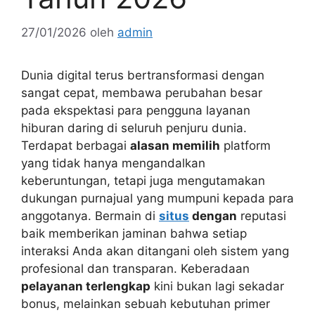
27/01/2026
oleh
admin
Dunia digital terus bertransformasi dengan
sangat cepat, membawa perubahan besar
pada ekspektasi para pengguna layanan
hiburan daring di seluruh penjuru dunia.
Terdapat berbagai
alasan memilih
platform
yang tidak hanya mengandalkan
keberuntungan, tetapi juga mengutamakan
dukungan purnajual yang mumpuni kepada para
anggotanya. Bermain di
situs
dengan
reputasi
baik memberikan jaminan bahwa setiap
interaksi Anda akan ditangani oleh sistem yang
profesional dan transparan. Keberadaan
pelayanan terlengkap
kini bukan lagi sekadar
bonus, melainkan sebuah kebutuhan primer