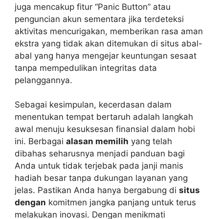
juga mencakup fitur “Panic Button” atau
penguncian akun sementara jika terdeteksi
aktivitas mencurigakan, memberikan rasa aman
ekstra yang tidak akan ditemukan di situs abal-
abal yang hanya mengejar keuntungan sesaat
tanpa mempedulikan integritas data
pelanggannya.
Sebagai kesimpulan, kecerdasan dalam
menentukan tempat bertaruh adalah langkah
awal menuju kesuksesan finansial dalam hobi
ini. Berbagai
alasan memilih
yang telah
dibahas seharusnya menjadi panduan bagi
Anda untuk tidak terjebak pada janji manis
hadiah besar tanpa dukungan layanan yang
jelas. Pastikan Anda hanya bergabung di
situs
dengan
komitmen jangka panjang untuk terus
melakukan inovasi. Dengan menikmati