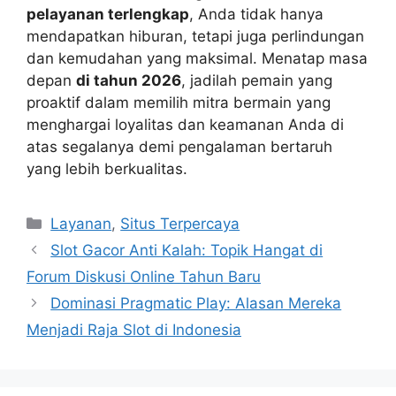
pelayanan terlengkap
, Anda tidak hanya
mendapatkan hiburan, tetapi juga perlindungan
dan kemudahan yang maksimal. Menatap masa
depan
di tahun 2026
, jadilah pemain yang
proaktif dalam memilih mitra bermain yang
menghargai loyalitas dan keamanan Anda di
atas segalanya demi pengalaman bertaruh
yang lebih berkualitas.
Kategori
Layanan
,
Situs Terpercaya
Slot Gacor Anti Kalah: Topik Hangat di
Forum Diskusi Online Tahun Baru
Dominasi Pragmatic Play: Alasan Mereka
Menjadi Raja Slot di Indonesia