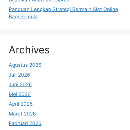
Panduan Lengkap Strategi Bermain Slot Online
Bagi Pemula
Archives
Agustus 2026
Juli 2026
Juni 2026
Mei 2026
April 2026
Maret 2026
Februari 2026