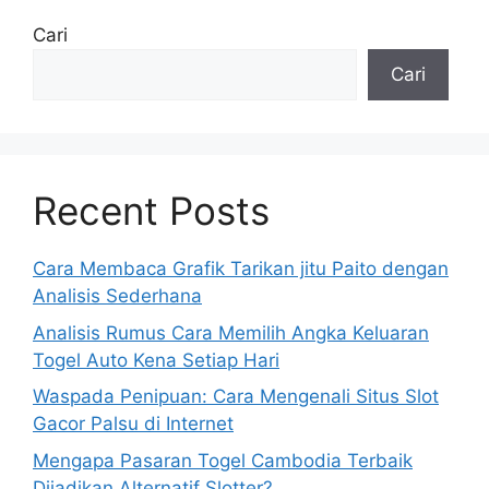
Cari
Cari
Recent Posts
Cara Membaca Grafik Tarikan jitu Paito dengan
Analisis Sederhana
Analisis Rumus Cara Memilih Angka Keluaran
Togel Auto Kena Setiap Hari
Waspada Penipuan: Cara Mengenali Situs Slot
Gacor Palsu di Internet
Mengapa Pasaran Togel Cambodia Terbaik
Dijadikan Alternatif Slotter?