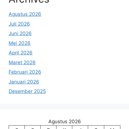
Agustus 2026
Juli 2026
Juni 2026
Mei 2026
April 2026
Maret 2026
Februari 2026
Januari 2026
Desember 2025
Agustus 2026