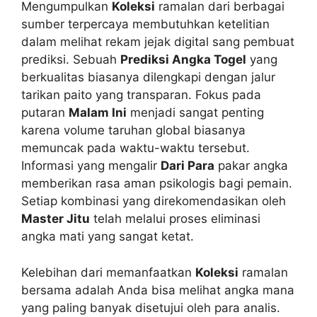
Mengumpulkan
Koleksi
ramalan dari berbagai
sumber terpercaya membutuhkan ketelitian
dalam melihat rekam jejak digital sang pembuat
prediksi. Sebuah
Prediksi Angka Togel
yang
berkualitas biasanya dilengkapi dengan jalur
tarikan paito yang transparan. Fokus pada
putaran
Malam Ini
menjadi sangat penting
karena volume taruhan global biasanya
memuncak pada waktu-waktu tersebut.
Informasi yang mengalir
Dari Para
pakar angka
memberikan rasa aman psikologis bagi pemain.
Setiap kombinasi yang direkomendasikan oleh
Master Jitu
telah melalui proses eliminasi
angka mati yang sangat ketat.
Kelebihan dari memanfaatkan
Koleksi
ramalan
bersama adalah Anda bisa melihat angka mana
yang paling banyak disetujui oleh para analis.