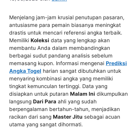
Menjelang jam-jam krusial penutupan pasaran,
antusiasme para pemain biasanya meningkat
drastis untuk mencari referensi angka terbaik.
Memiliki
Koleksi
data yang lengkap akan
membantu Anda dalam membandingkan
berbagai sudut pandang analisis sebelum
memasang kupon. Informasi mengenai
Prediksi
Angka Togel
harian sangat dibutuhkan untuk
menyaring kombinasi angka yang memiliki
tingkat kemunculan tertinggi. Data yang
disiapkan untuk putaran
Malam Ini
dikumpulkan
langsung
Dari Para
ahli yang sudah
berpengalaman bertahun-tahun, menjadikan
racikan dari sang
Master Jitu
sebagai acuan
utama yang sangat dihormati.