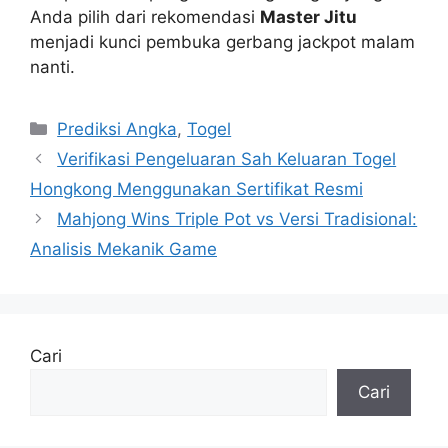
Anda pilih dari rekomendasi
Master Jitu
menjadi kunci pembuka gerbang jackpot malam
nanti.
Kategori
Prediksi Angka
,
Togel
Verifikasi Pengeluaran Sah Keluaran Togel
Hongkong Menggunakan Sertifikat Resmi
Mahjong Wins Triple Pot vs Versi Tradisional:
Analisis Mekanik Game
Cari
Cari