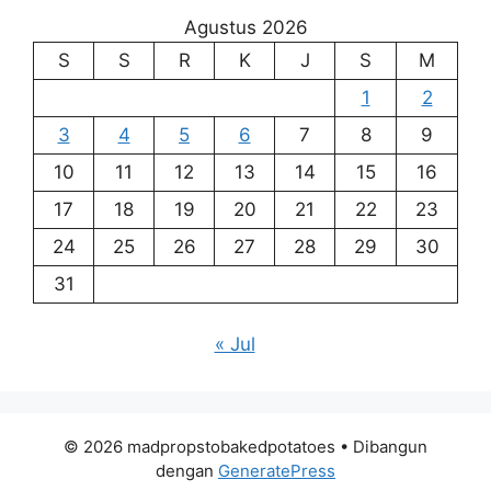
Agustus 2026
S
S
R
K
J
S
M
1
2
3
4
5
6
7
8
9
10
11
12
13
14
15
16
17
18
19
20
21
22
23
24
25
26
27
28
29
30
31
« Jul
© 2026 madpropstobakedpotatoes
• Dibangun
dengan
GeneratePress