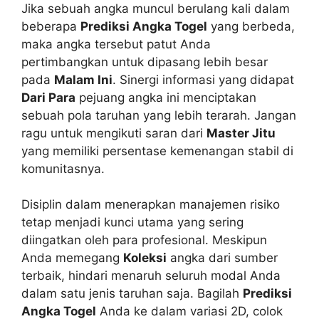
Jika sebuah angka muncul berulang kali dalam
beberapa
Prediksi Angka Togel
yang berbeda,
maka angka tersebut patut Anda
pertimbangkan untuk dipasang lebih besar
pada
Malam Ini
. Sinergi informasi yang didapat
Dari Para
pejuang angka ini menciptakan
sebuah pola taruhan yang lebih terarah. Jangan
ragu untuk mengikuti saran dari
Master Jitu
yang memiliki persentase kemenangan stabil di
komunitasnya.
Disiplin dalam menerapkan manajemen risiko
tetap menjadi kunci utama yang sering
diingatkan oleh para profesional. Meskipun
Anda memegang
Koleksi
angka dari sumber
terbaik, hindari menaruh seluruh modal Anda
dalam satu jenis taruhan saja. Bagilah
Prediksi
Angka Togel
Anda ke dalam variasi 2D, colok