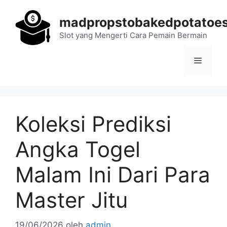
Langsung
ke
madpropstobakedpotatoe
isi
Slot yang Mengerti Cara Pemain Bermain
Menu
Koleksi Prediksi
Angka Togel
Malam Ini Dari Para
Master Jitu
19/06/2026
oleh
admin