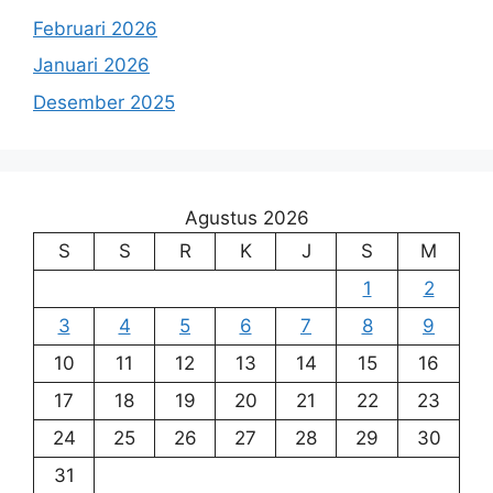
Februari 2026
Januari 2026
Desember 2025
Agustus 2026
S
S
R
K
J
S
M
1
2
3
4
5
6
7
8
9
10
11
12
13
14
15
16
17
18
19
20
21
22
23
24
25
26
27
28
29
30
31