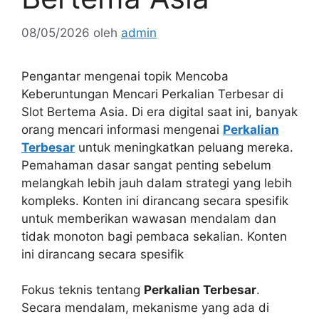
08/05/2026
oleh
admin
Pengantar mengenai topik Mencoba
Keberuntungan Mencari Perkalian Terbesar di
Slot Bertema Asia. Di era digital saat ini, banyak
orang mencari informasi mengenai
Perkalian
Terbesar
untuk meningkatkan peluang mereka.
Pemahaman dasar sangat penting sebelum
melangkah lebih jauh dalam strategi yang lebih
kompleks. Konten ini dirancang secara spesifik
untuk memberikan wawasan mendalam dan
tidak monoton bagi pembaca sekalian. Konten
ini dirancang secara spesifik
Fokus teknis tentang
Perkalian Terbesar
.
Secara mendalam, mekanisme yang ada di