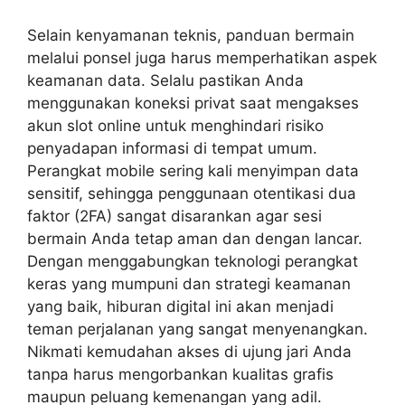
Selain kenyamanan teknis, panduan bermain
melalui ponsel juga harus memperhatikan aspek
keamanan data. Selalu pastikan Anda
menggunakan koneksi privat saat mengakses
akun slot online untuk menghindari risiko
penyadapan informasi di tempat umum.
Perangkat mobile sering kali menyimpan data
sensitif, sehingga penggunaan otentikasi dua
faktor (2FA) sangat disarankan agar sesi
bermain Anda tetap aman dan dengan lancar.
Dengan menggabungkan teknologi perangkat
keras yang mumpuni dan strategi keamanan
yang baik, hiburan digital ini akan menjadi
teman perjalanan yang sangat menyenangkan.
Nikmati kemudahan akses di ujung jari Anda
tanpa harus mengorbankan kualitas grafis
maupun peluang kemenangan yang adil.