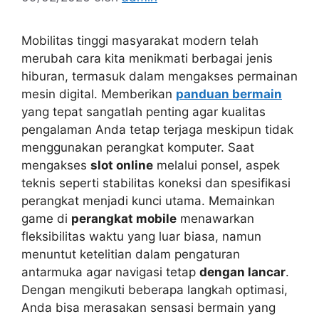
Mobilitas tinggi masyarakat modern telah
merubah cara kita menikmati berbagai jenis
hiburan, termasuk dalam mengakses permainan
mesin digital. Memberikan
panduan bermain
yang tepat sangatlah penting agar kualitas
pengalaman Anda tetap terjaga meskipun tidak
menggunakan perangkat komputer. Saat
mengakses
slot online
melalui ponsel, aspek
teknis seperti stabilitas koneksi dan spesifikasi
perangkat menjadi kunci utama. Memainkan
game di
perangkat mobile
menawarkan
fleksibilitas waktu yang luar biasa, namun
menuntut ketelitian dalam pengaturan
antarmuka agar navigasi tetap
dengan lancar
.
Dengan mengikuti beberapa langkah optimasi,
Anda bisa merasakan sensasi bermain yang