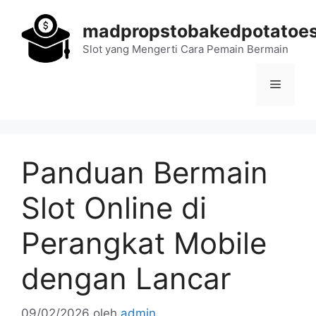
Langsung
ke
madpropstobakedpotatoe
isi
Slot yang Mengerti Cara Pemain Bermain
Menu
Panduan Bermain
Slot Online di
Perangkat Mobile
dengan Lancar
09/02/2026
oleh
admin