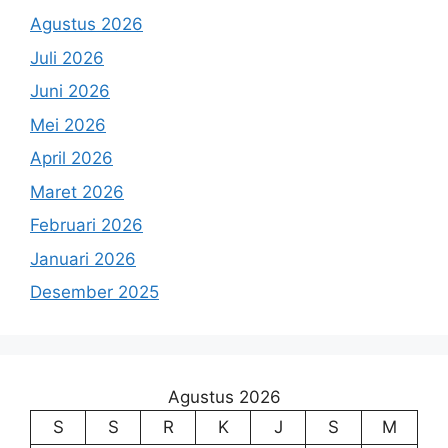
Agustus 2026
Juli 2026
Juni 2026
Mei 2026
April 2026
Maret 2026
Februari 2026
Januari 2026
Desember 2025
Agustus 2026
S
S
R
K
J
S
M