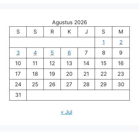
Agustus 2026
S
S
R
K
J
S
M
1
2
3
4
5
6
7
8
9
10
11
12
13
14
15
16
17
18
19
20
21
22
23
24
25
26
27
28
29
30
31
« Jul