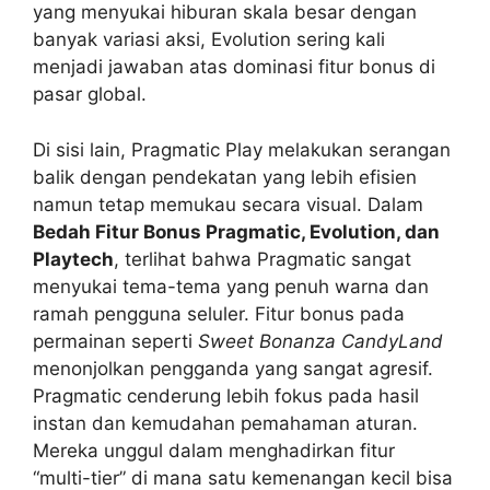
yang menyukai hiburan skala besar dengan
banyak variasi aksi, Evolution sering kali
menjadi jawaban atas dominasi fitur bonus di
pasar global.
Di sisi lain, Pragmatic Play melakukan serangan
balik dengan pendekatan yang lebih efisien
namun tetap memukau secara visual. Dalam
Bedah Fitur Bonus Pragmatic, Evolution, dan
Playtech
, terlihat bahwa Pragmatic sangat
menyukai tema-tema yang penuh warna dan
ramah pengguna seluler. Fitur bonus pada
permainan seperti
Sweet Bonanza CandyLand
menonjolkan pengganda yang sangat agresif.
Pragmatic cenderung lebih fokus pada hasil
instan dan kemudahan pemahaman aturan.
Mereka unggul dalam menghadirkan fitur
“multi-tier” di mana satu kemenangan kecil bisa