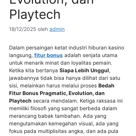
Playtech
18/12/2025
oleh
admin
Dalam persaingan ketat industri hiburan kasino
langsung,
fitur bonus
adalah senjata utama
untuk menarik minat dan loyalitas pemain.
Ketika kita bertanya
Siapa Lebih Unggul
,
jawabannya tidak bisa hanya dilihat dari satu
sisi, melainkan harus melalui proses
Bedah
Fitur Bonus Pragmatic, Evolution, dan
Playtech
secara mendalam. Ketiga raksasa ini
memiliki filosofi yang sangat berbeda dalam
merancang babak tambahan. Ada yang
mengutamakan kemegahan visual, ada yang
fokus pada multiplisitas angka, dan ada pula