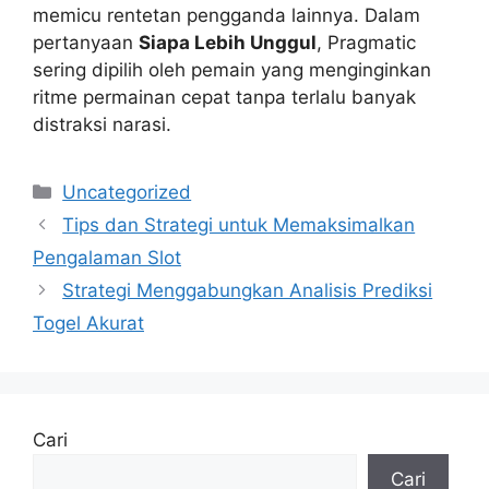
memicu rentetan pengganda lainnya. Dalam
pertanyaan
Siapa Lebih Unggul
, Pragmatic
sering dipilih oleh pemain yang menginginkan
ritme permainan cepat tanpa terlalu banyak
distraksi narasi.
Kategori
Uncategorized
Tips dan Strategi untuk Memaksimalkan
Pengalaman Slot
Strategi Menggabungkan Analisis Prediksi
Togel Akurat
Cari
Cari