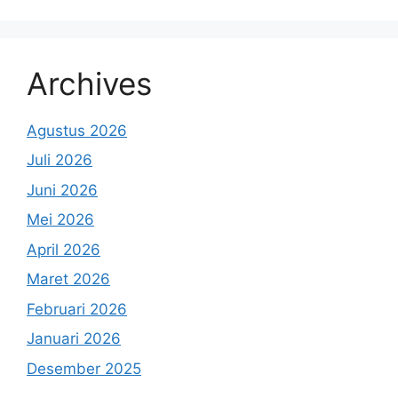
Archives
Agustus 2026
Juli 2026
Juni 2026
Mei 2026
April 2026
Maret 2026
Februari 2026
Januari 2026
Desember 2025