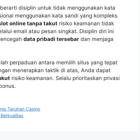
berarti disiplin untuk tidak menggunakan kata
sional menggunakan kata sandi yang kompleks
slot online tanpa takut
risiko keamanan tidak
ui email atau pesan singkat. Disiplin diri ini
 mencegah
data pribadi tersebar
dan menjaga
lah perpaduan antara memilih situs yang tepat
gan menerapkan taktik di atas, Anda dapat
akut
risiko keamanan. Selalu prioritaskan privasi
bonus.
enis Taruhan Casino
 Berkualitas