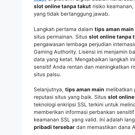
slot online tanpa takut
risiko keamanan
yang tidak bertanggung jawab.
Langkah pertama dalam
tips aman main
situs permainan. Situs
slot online tanpa 
pengawasan lembaga perjudian internasio
Gaming Authority. Lisensi ini menjamin b
data yang ketat. Mengabaikan langkah in
sensitif Anda rentan dan meningkatkan ri
situs palsu.
Selanjutnya,
tips aman main
melibatkan
reputasi situs yang baik. Situs
slot onlin
teknologi enkripsi SSL terkini untuk melin
memberikan informasi perbankan sensitif k
keamanan SSL yang valid. Ini adalah la
pribadi tersebar
dan memastikan dana And