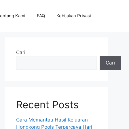
entang Kami
FAQ
Kebijakan Privasi
Cari
Cari
Recent Posts
Cara Memantau Hasil Keluaran
Hongkong Pools Terpercaya Hari