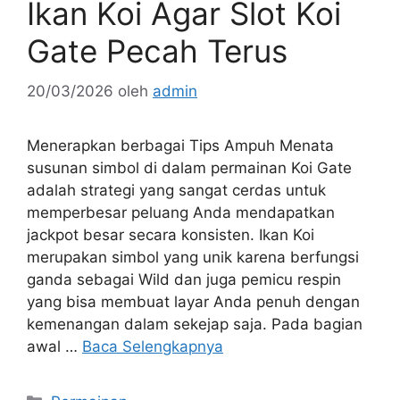
Ikan Koi Agar Slot Koi
Gate Pecah Terus
20/03/2026
oleh
admin
Menerapkan berbagai Tips Ampuh Menata
susunan simbol di dalam permainan Koi Gate
adalah strategi yang sangat cerdas untuk
memperbesar peluang Anda mendapatkan
jackpot besar secara konsisten. Ikan Koi
merupakan simbol yang unik karena berfungsi
ganda sebagai Wild dan juga pemicu respin
yang bisa membuat layar Anda penuh dengan
kemenangan dalam sekejap saja. Pada bagian
awal …
Baca Selengkapnya
Kategori