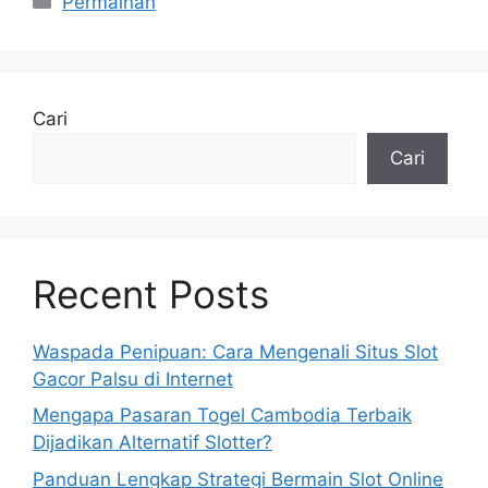
Permainan
Cari
Cari
Recent Posts
Waspada Penipuan: Cara Mengenali Situs Slot
Gacor Palsu di Internet
Mengapa Pasaran Togel Cambodia Terbaik
Dijadikan Alternatif Slotter?
Panduan Lengkap Strategi Bermain Slot Online