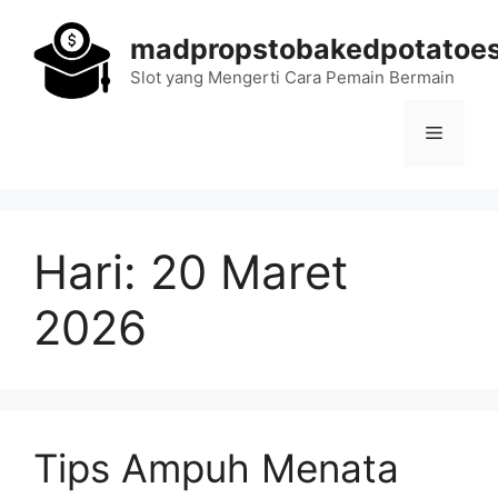
Langsung
ke
madpropstobakedpotatoe
isi
Slot yang Mengerti Cara Pemain Bermain
Menu
Hari:
20 Maret
2026
Tips Ampuh Menata