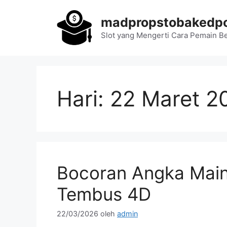
Langsung
ke
madpropstobakedpo
isi
Slot yang Mengerti Cara Pemain B
Hari:
22 Maret 2
Bocoran Angka Main T
Tembus 4D
22/03/2026
oleh
admin