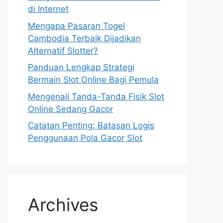
di Internet
Mengapa Pasaran Togel
Cambodia Terbaik Dijadikan
Alternatif Slotter?
Panduan Lengkap Strategi
Bermain Slot Online Bagi Pemula
Mengenali Tanda-Tanda Fisik Slot
Online Sedang Gacor
Catatan Penting: Batasan Logis
Penggunaan Pola Gacor Slot
Archives