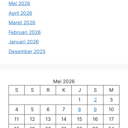
Mei 2026
April 2026
Maret 2026
Februari 2026
Januari 2026
Desember 2025
Mei 2026
S
S
R
K
J
S
M
1
2
3
4
5
6
7
8
9
10
11
12
13
14
15
16
17